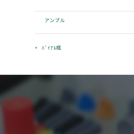
アンプル
«
ﾊﾞｲｱﾙ瓶
お問い合わせ
CONTACT