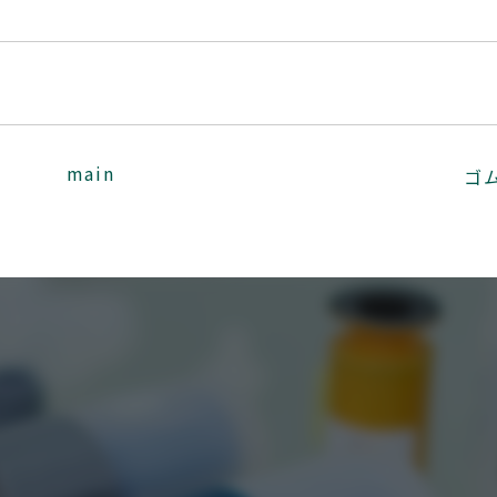
main
ゴ
0765-74-
TEL.