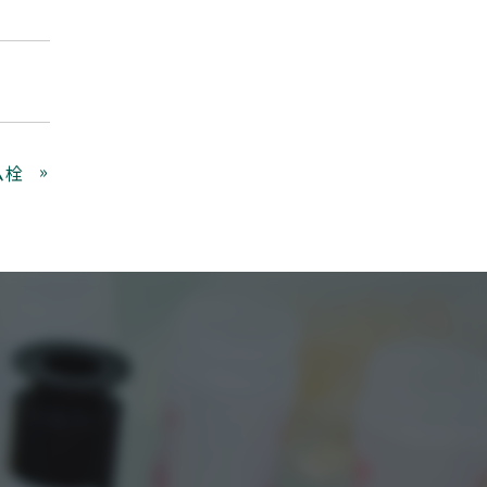
»
ム栓
0373